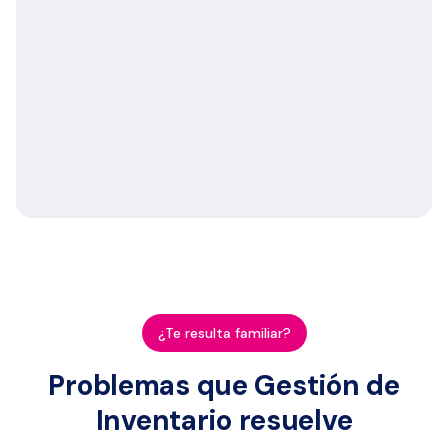
Silla
comedor
47
Bajo
Luna
Sofá
Novara
12
En stock
3
plazas
Mesa
de
24
Op voorraad
centro
roble
¿Te resulta familiar?
Problemas que Gestión de
Inventario resuelve