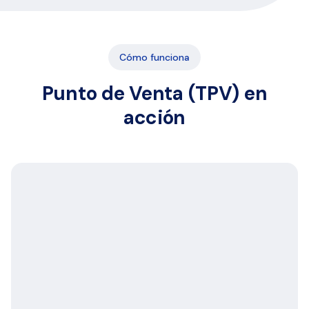
Cómo funciona
Punto de Venta (TPV) en
acción
E
s
c
a
n
e
a
r
y
s