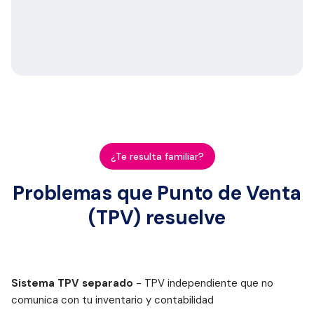
e
l
e
c
c
i
o
n
a
r
Silla
€449
comedor
¿Te resulta familiar?
Luna
Mesa
€189
auxiliar
Problemas que Punto de Venta
Mila
(TPV) resuelve
P
a
g
Sistema TPV separado
- TPV independiente que no
o
comunica con tu inventario y contabilidad
€638
Tarjeta