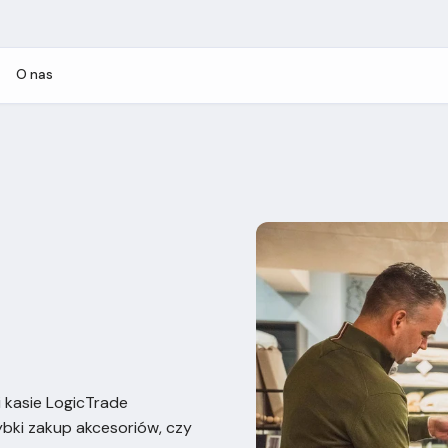
O nas
i kasie LogicTrade
ybki zakup akcesoriów, czy