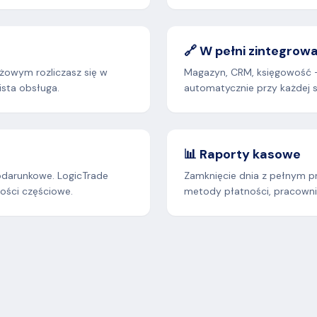
🔗 W pełni zintegrow
żowym rozliczasz się w
Magazyn, CRM, księgowość 
ista obsługa.
automatycznie przy każdej 
📊 Raporty kasowe
odarunkowe. LogicTrade
Zamknięcie dnia z pełnym p
ności częściowe.
metody płatności, pracowni