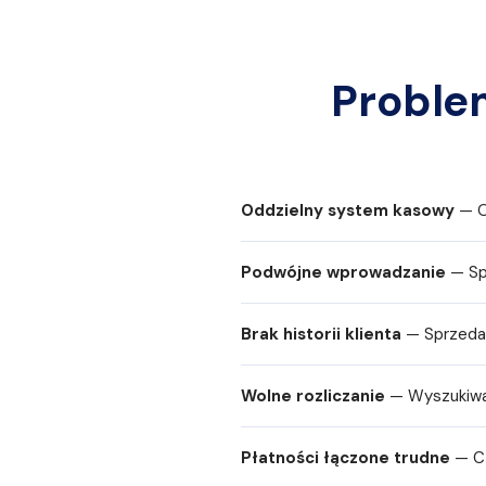
Problem
Oddzielny system kasowy
— O
Podwójne wprowadzanie
— Sp
Brak historii klienta
— Sprzedaż
Wolne rozliczanie
— Wyszukiwani
Płatności łączone trudne
— Cz