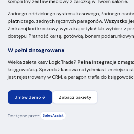
kompletny zestaw meblowy z zaliczką w Twoim salonie.
Żadnego oddzielnego systemu kasowego, żadnego osobn
płatniczego, żadnych ręcznych paragonów.
Wszystko je
Zeskanuj kod kreskowy, wyszukaj artykuł lub wybierz z p
dostępu. Płatność kartą, gotówką, bonem podarunkowym
W pełni zintegrowana
Wielka zaleta kasy LogicTrade?
Pełna integracja
z magaz
księgowością. Sprzedaż kasowa natychmiast zmniejsza st
jest rejestrowany w CRM, a paragon trafia do księgowości
Umów demo
Zobacz pakiety
Dostępne przez:
SalesAssist