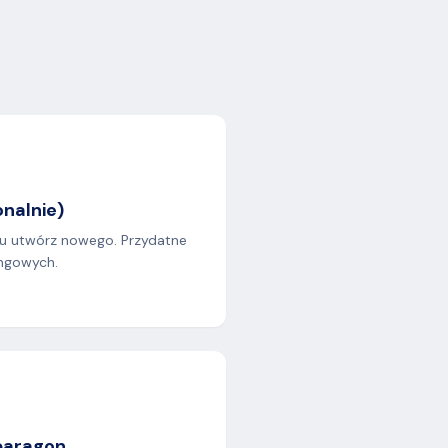
onalnie)
azu utwórz nowego. Przydatne
ingowych.
 paragon