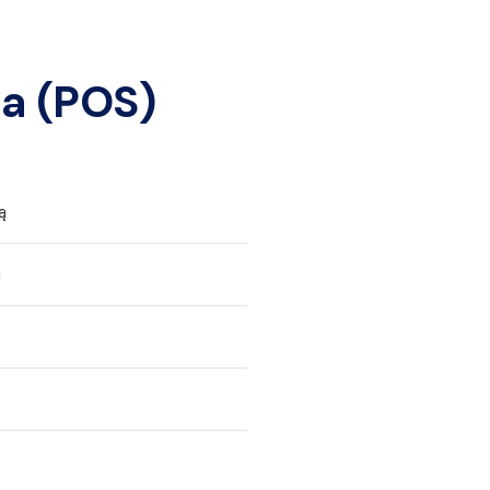
sa (POS)
ą
u