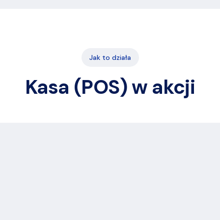
Jak to działa
Kasa (POS) w akcji
o
ci
Płatność
Magazyn
€638
Karta
−2
stuks