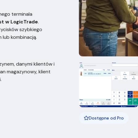
ego terminala
st w LogicTrade
.
rzycisków szybkiego
 lub kombinacją.
ynem, danymi klientów i
an magazynowy, klient
.
Dostępne od Pro