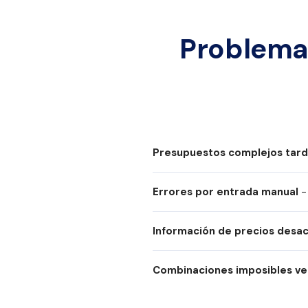
t
O
Problema
c
e
a
n
P
A
T
A
S
Presupuestos complejos tard
Roble
Negr
Errores por entrada manual
-
Información de precios desac
Combinaciones imposibles ve