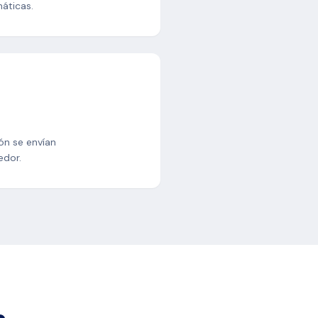
áticas.
ón se envían
edor.